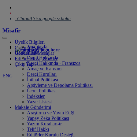
ChronAfrica google scholar
Misafir
Üyelik Bilgileri
Ana Sayfa
Gelen Mesajlar
Hakkımızda
Gönderilen Mesajlar
Dergi Hakkında
Editöre Mesaj Gönder
Dergi Hakkında - Fransızca
Çıkış Yap
Amaç ve Kapsam
Dergi Kurulları
ENG
İntihal Politikası
Arşivleme ve Depolama Politikası
Ücret Politikası
İndeksler
Yazar Listesi
Makale Gönderimi
Araştırma ve Yayın Etiği
Yapay Zeka Politikası
Yazım Kuralları-tr
Telif Hakkı
Editörler Kurulu Desteği