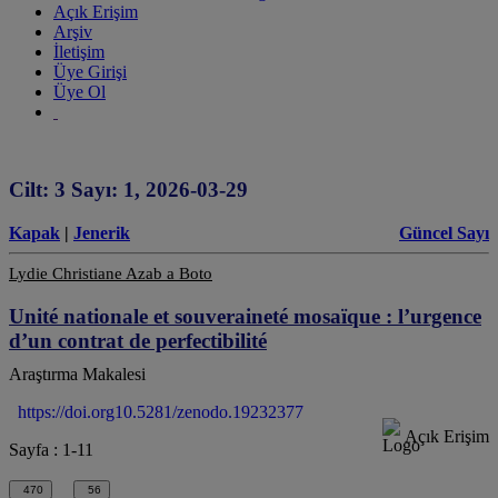
Açık Erişim
Arşiv
İletişim
Üye Girişi
Üye Ol
Cilt: 3 Sayı: 1, 2026-03-29
Kapak
|
Jenerik
Güncel Sayı
Lydie Christiane Azab a Boto
Unité nationale et souveraineté mosaïque : l’urgence
d’un contrat de perfectibilité
Araştırma Makalesi
https://doi.org10.5281/zenodo.19232377
Açık Erişim
Sayfa : 1-11
470
56