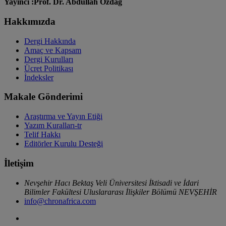
Yayıncı :Prof. Dr. Abdullah Özdağ
Hakkımızda
Dergi Hakkında
Amaç ve Kapsam
Dergi Kurulları
Ücret Politikası
İndeksler
Makale Gönderimi
Araştırma ve Yayın Etiği
Yazım Kuralları-tr
Telif Hakkı
Editörler Kurulu Desteği
İletişim
Nevşehir Hacı Bektaş Veli Üniversitesi İktisadi ve İdari
Bilimler Fakültesi Uluslararası İlişkiler Bölümü NEVŞEHİR
info@chronafrica.com