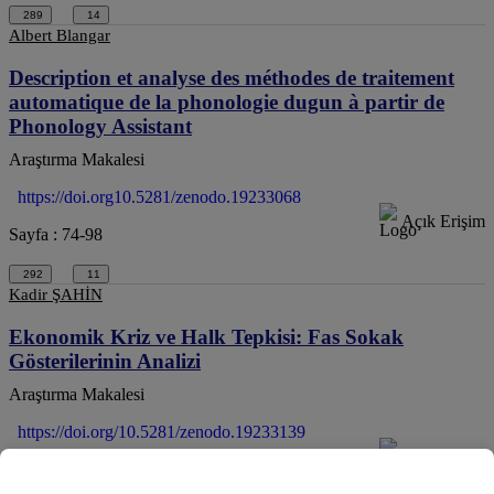
289
14
Albert Blangar
Description et analyse des méthodes de traitement
automatique de la phonologie dugun à partir de
Phonology Assistant
Araştırma Makalesi
https://doi.org10.5281/zenodo.19233068
Açık Erişim
Sayfa : 74-98
292
11
Kadir ŞAHİN
Ekonomik Kriz ve Halk Tepkisi: Fas Sokak
Gösterilerinin Analizi
Araştırma Makalesi
https://doi.org/10.5281/zenodo.19233139
Açık Erişim
Sayfa : 99-109