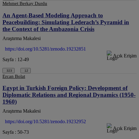
Mehmet Berkay Durdu
An Agent-Based Modeling Approach to
Peacebuilding: Simulating Lederach’s Pyramid in
the Context of the Ambazonia Crisis
Araştırma Makalesi
https://doi.org/10.5281/zenodo.19232851
Açık Erişim
Sayfa : 12-49
323
12
Ercan Bolat
Egypt in Turkish Foreign Policy: Development of
Diplomatic Relations and Regional Dynamics (1950-
1960)
Araştırma Makalesi
https://doi.org/10.5281/zenodo.19232952
Açık Erişim
Sayfa : 50-73