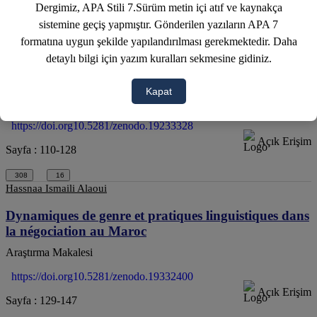
Dergimiz, APA Stili 7.Sürüm metin içi atıf ve kaynakça
333
16
Zakaria Bouaaoui - Mustapha Elouizi
sistemine geçiş yapmıştır. Gönderilen yazıların APA 7
formatına uygun şekilde yapılandırılması gerekmektedir. Daha
Images, récits médiatiques et contre-publics
detaylı bilgi için yazım kuralları sekmesine gidiniz.
numériques: Analyse des contre-récits visuels associés
au mouvement #GenZ212 au Maroc
Kapat
Araştırma Makalesi
https://doi.org10.5281/zenodo.19233328
Açık Erişim
Sayfa : 110-128
308
16
Hassnaa Ismaili Alaoui
Dynamiques de genre et pratiques linguistiques dans
la négociation au Maroc
Araştırma Makalesi
https://doi.org10.5281/zenodo.19332400
Açık Erişim
Sayfa : 129-147