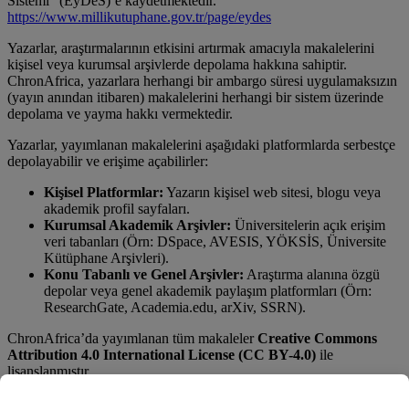
Sistemi” (EyDeS)’e kaydetmektedir.
https://www.millikutuphane.gov.tr/page/eydes
Yazarlar, araştırmalarının etkisini artırmak amacıyla makalelerini
kişisel veya kurumsal arşivlerde depolama hakkına sahiptir.
ChronAfrica, yazarlara herhangi bir ambargo süresi uygulamaksızın
(yayın anından itibaren) makalelerini herhangi bir sistem üzerinde
depolama ve yayma hakkı vermektedir.
Yazarlar, yayımlanan makalelerini aşağıdaki platformlarda serbestçe
depolayabilir ve erişime açabilirler:
Kişisel Platformlar:
Yazarın kişisel web sitesi, blogu veya
akademik profil sayfaları.
Kurumsal Akademik Arşivler:
Üniversitelerin açık erişim
veri tabanları (Örn: DSpace, AVESIS, YÖKSİS, Üniversite
Kütüphane Arşivleri).
Konu Tabanlı ve Genel Arşivler:
Araştırma alanına özgü
depolar veya genel akademik paylaşım platformları (Örn:
ResearchGate, Academia.edu, arXiv, SSRN).
ChronAfrica’da yayımlanan tüm makaleler
Creative Commons
Attribution 4.0 International License (CC BY-4.0)
ile
lisanslanmıştır.
Atıf:
Paylaşılan nüshada, makalenin orijinal yayın yeri olarak