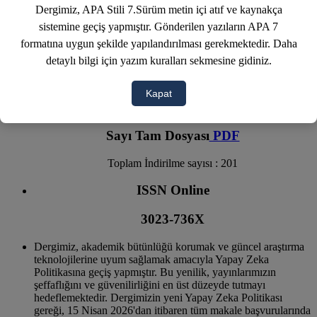
ChronAfrica dergisi belirtilmelidir.
Dergimiz, APA Stili 7.Sürüm metin içi atıf ve kaynakça
sistemine geçiş yapmıştır. Gönderilen yazıların APA 7
Bağlantı (Link):
Makalenin dergi sistemindeki resmi sayfasına veya
formatına uygun şekilde yapılandırılması gerekmektedir. Daha
DOI numarasına (Digital Object Identifier) aktif bağlantı
verilmelidir.
detaylı bilgi için yazım kuralları sekmesine gidiniz.
Kapat
2026-03-29
Sayı Tam Dosyası
PDF
Toplam İndirilme sayısı : 201
ISSN Online
3023-736X
Dergimiz, akademik bütünlüğü korumak ve güncel araştırma
teknolojilerine uyum sağlamak amacıyla Yapay Zeka
Politikasına geçiş yapmıştır. Bu yenilik, yayınlarımızın
şeffaflığını ve güvenilirliğini en üst düzeyde tutmayı
hedeflemektedir. Dergimizin yeni Yapay Zeka Politikası
gereği, 15 Nisan 2026'dan itibaren tüm makale başvurularında