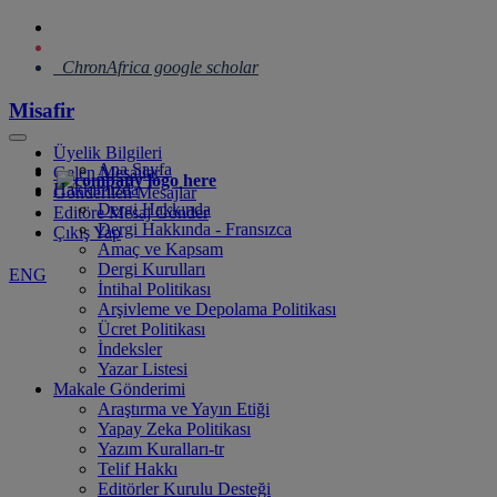
ChronAfrica google scholar
Misafir
Üyelik Bilgileri
Ana Sayfa
Gelen Mesajlar
Hakkımızda
Gönderilen Mesajlar
Dergi Hakkında
Editöre Mesaj Gönder
Dergi Hakkında - Fransızca
Çıkış Yap
Amaç ve Kapsam
Dergi Kurulları
ENG
İntihal Politikası
Arşivleme ve Depolama Politikası
Ücret Politikası
İndeksler
Yazar Listesi
Makale Gönderimi
Araştırma ve Yayın Etiği
Yapay Zeka Politikası
Yazım Kuralları-tr
Telif Hakkı
Editörler Kurulu Desteği