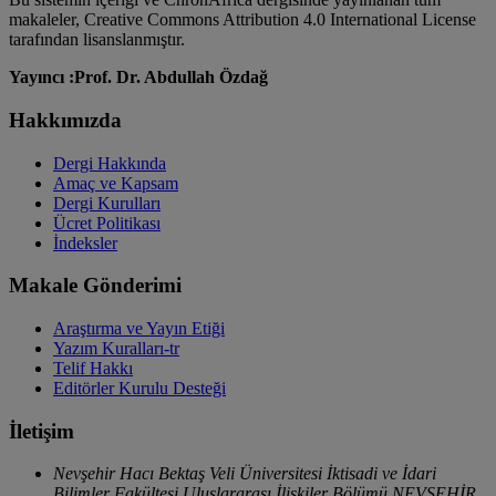
makaleler, Creative Commons Attribution 4.0 International License
tarafından lisanslanmıştır.
Yayıncı :Prof. Dr. Abdullah Özdağ
Hakkımızda
Dergi Hakkında
Amaç ve Kapsam
Dergi Kurulları
Ücret Politikası
İndeksler
Makale Gönderimi
Araştırma ve Yayın Etiği
Yazım Kuralları-tr
Telif Hakkı
Editörler Kurulu Desteği
İletişim
Nevşehir Hacı Bektaş Veli Üniversitesi İktisadi ve İdari
Bilimler Fakültesi Uluslararası İlişkiler Bölümü NEVŞEHİR