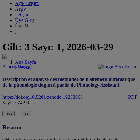
Açık Erişim
Arşiv
İletişim
Üye Girişi
Üye Ol
Cilt: 3 Sayı: 1, 2026-03-29
Ana Sayfa
Albert Blangar
Açık Erişim
Son Sayı
Description et analyse des méthodes de traitement automatique
de la phonologie dugun à partir de Phonology Assistant
https://doi.org10.5281/zenodo.19233068
PDF
Sayfa : 74-98
291
11
Resume
Cet article vise à explorer l’apport des outils du Traitement