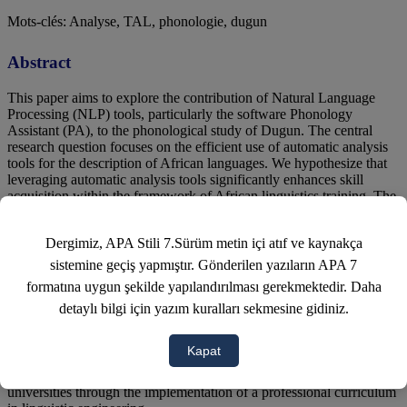
Mots-clés: Analyse, TAL, phonologie, dugun
Abstract
This paper aims to explore the contribution of Natural Language
Processing (NLP) tools, particularly the software Phonology
Assistant (PA), to the phonological study of Dugun. The central
research question focuses on the efficient use of automatic analysis
tools for the description of African languages. We hypothesize that
leveraging automatic analysis tools significantly enhances skill
acquisition within the framework of African linguistics training. The
approach employed is natural language processing. The study is
based on a mixed-methods design and content analysis. The corpus
Dergimiz, APA Stili 7.Sürüm metin içi atıf ve kaynakça
consists of two components: a linguistic dataset including
screenshots of NLP tool interfaces and a list of 1,700 phonetically
sistemine geçiş yapmıştır. Gönderilen yazıların APA 7
transcribed words, as well as a documentary corpus composed of
formatına uygun şekilde yapılandırılması gerekmektedir. Daha
academic programs. Overall, our analysis shows that the application
detaylı bilgi için yazım kuralları sekmesine gidiniz.
of Phonology Assistant to the phonological analysis of the Dugun
language in Cameroon yields two main outcomes: first, the
automatic analysis method of the dugun, of the need to combine
Kapat
multiple NLP tools for adequate and satisfactory analyses, and
second, the need to popularize these digital tools in Cameroonian
universities through the implementation of a professional curriculum