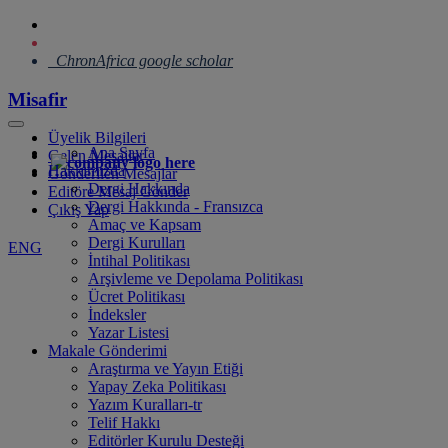
ChronAfrica google scholar
Misafir
Üyelik Bilgileri
Ana Sayfa
Gelen Mesajlar
Hakkımızda
Gönderilen Mesajlar
Dergi Hakkında
Editöre Mesaj Gönder
Dergi Hakkında - Fransızca
Çıkış Yap
Amaç ve Kapsam
Dergi Kurulları
ENG
İntihal Politikası
Arşivleme ve Depolama Politikası
Ücret Politikası
İndeksler
Yazar Listesi
Makale Gönderimi
Araştırma ve Yayın Etiği
Yapay Zeka Politikası
Yazım Kuralları-tr
Telif Hakkı
Editörler Kurulu Desteği