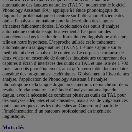
automatique des langues naturelles (TALN), notamment le logiciel
Phonology Assistant (PA), appliqué à l’étude phonologique du
dugun. La problématique est centrée sur l’utilisation efficiente des
outils d’analyse automatique pour la description des langues
africaines faiblement dotées. L’exploitation des outils d’analyse
automatique contribue significativement à l’acquisition des
compétences dans le cadre de la formation en linguistique africaine,
telle est notre hypothèse. L’approche utilisée est le traitement
automatique du langage naturel (TALN). L'étude s'appuie sur la
méthode mixte et l'analyse de contenus. Le corpus se compose de
deux volets: un ensemble de données linguistiques comprenant des
captures d’écran d’interfaces des outils du TAL et une liste de 1 700
mots transcrits phonétiquement, ainsi qu’un ensemble documentaire
constitué des programmes académiques. Globalement à l’issu de nos
analyse, l’application de Phonology Assistant à l’analyse
phonologique de la langue dugun au Cameroun, débouche sur deux
résultats fondamentaux: la méthode d’analyse automatique du
dugun, avec la nécessité de combiner plusieurs outils du TAL pour
des analyses adéquates et satisfaisantes, mais aussi de vulgariser ces
outils numériques dans les universités au Cameroun à partir de
l’implémentation d’un parcours professionnel en ingénierie
linguistique.
Mots clés