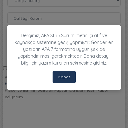
Dergimiz, APA Stili 7.Sürüm metin içi atıf ve
kaynakça sistemine geçiş yapmıştır. Gönderilen
yazıların APA 7 formatına uygun şekilde
yapılandırılması gerekmektedir. Daha detaylı
bilgi için yazım kuralları sekmesine gidiniz.
Kapat
Kişisel Verilerin Korunması Kanununa ilişkin yayımladığınız
bilgilendirme metnini
okudum.
Kişisel verilerimin belirtilen kapsamda işlenmesini kabul
ediyorum.