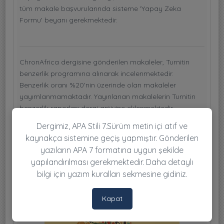
tüm makale başvurularında sisteme 'Yapay Zeka
Formu' beyanı gerekmektedir.
ChronAfrica dergisine gönderilen makaleler, Turnitin
benzerlik programına alınarak incelenmektedir.
Benzerlik oranı %20'nin üzerinde olan makaleler
yayımlanmamaktadır. Yayınlanan makalelerin Turnitin
benzerlik raporları dergi arşivine eklenmektedir.
Editöryal ofis gerekli hallerde makaleleri yapay zeka
Dergimiz, APA Stili 7.Sürüm metin içi atıf ve
analizine sokabilir ve yazarlardan makaleleri hakkında
kaynakça sistemine geçiş yapmıştır. Gönderilen
ek belgeler isteyebilir.
yazıların APA 7 formatına uygun şekilde
yapılandırılması gerekmektedir. Daha detaylı
bilgi için yazım kuralları sekmesine gidiniz.
Kapat