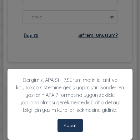
Şifremi Unuttum?
Üye Ol
Dergimiz, APA Stili 7.Sürüm metin içi atıf ve
kaynakça sistemine geçiş yapmıştır. Gönderilen
yazıların APA 7 formatına uygun şekilde
yapılandırılması gerekmektedir. Daha detaylı
bilgi için yazım kuralları sekmesine gidiniz.
Kapat
Bu sistemin içeriği ve ChronAfrica dergisinde yayınlanan
tüm makaleler, Creative Commons Attribution 4.0
International License tarafından lisanslanmıştır.